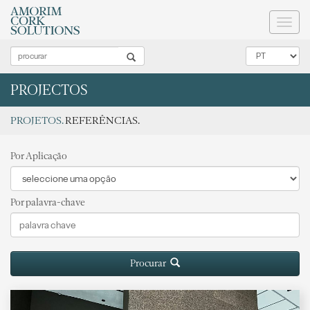
Toggl
naviga
PROJECTOS
PROJETOS.
REFERÊNCIAS.
Por Aplicação
Por palavra-chave
Procurar