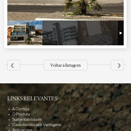
‹
›
Voltar à listagem
LINKS RELEVANTES
A Cortiça
O Produto
Sustentabilidade
Características e Vantagens
Aplicações