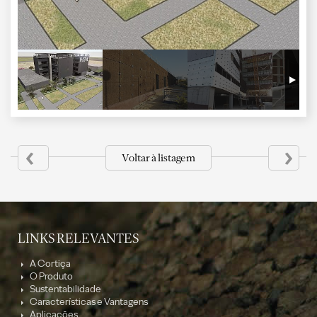
‹
›
Voltar à listagem
LINKS RELEVANTES
A Cortiça
O Produto
Sustentabilidade
Características e Vantagens
Aplicações