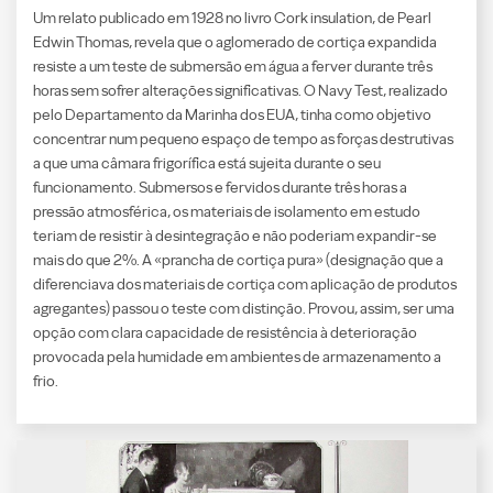
Um relato publicado em 1928 no livro Cork insulation, de Pearl
Edwin Thomas, revela que o aglomerado de cortiça expandida
resiste a um teste de submersão em água a ferver durante três
horas sem sofrer alterações significativas. O Navy Test, realizado
pelo Departamento da Marinha dos EUA, tinha como objetivo
concentrar num pequeno espaço de tempo as forças destrutivas
a que uma câmara frigorífica está sujeita durante o seu
funcionamento. Submersos e fervidos durante três horas a
pressão atmosférica, os materiais de isolamento em estudo
teriam de resistir à desintegração e não poderiam expandir-se
mais do que 2%. A «prancha de cortiça pura» (designação que a
diferenciava dos materiais de cortiça com aplicação de produtos
agregantes) passou o teste com distinção. Provou, assim, ser uma
opção com clara capacidade de resistência à deterioração
provocada pela humidade em ambientes de armazenamento a
frio.