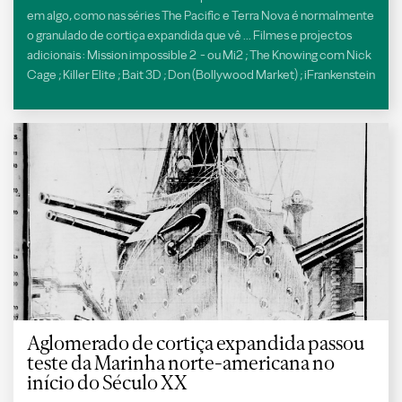
em algo, como nas séries The Pacific e Terra Nova é normalmente
o granulado de cortiça expandida que vê ... Filmes e projectos
adicionais : Mission impossible 2 - ou Mi2 ; The Knowing com Nick
Cage ; Killer Elite ; Bait 3D ; Don (Bollywood Market) ; iFrankenstein
Aglomerado de cortiça expandida passou
teste da Marinha norte-americana no
início do Século XX