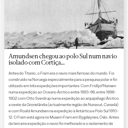
Amundsen chegou ao polo Sul num navio
isolado com Cortiça…
Antes do Titanic, o Fram era o navio mais famoso do mundo. Foi
construído na Noruega especialmente para a pesquisa polar e foi
utilizado em três expedições importantes: Com Fridtjof Nansen
numa expedição ao Oceano Árctico entre 1893-96, entre 1898-
1902 com Otto Sverdrup numa expedição ao arquipélago Árctico
a oeste da Gronelândia (actualmente região de Nunavut, Canadá)
e com Roald Amundsen na expedição à Antártica e Polo Sul 1910-
12. O Fram está agora no Musem Fram em Bygdøynes, Oslo. Antes
da terceira expedição o navio foi melhorado e o isolamento de