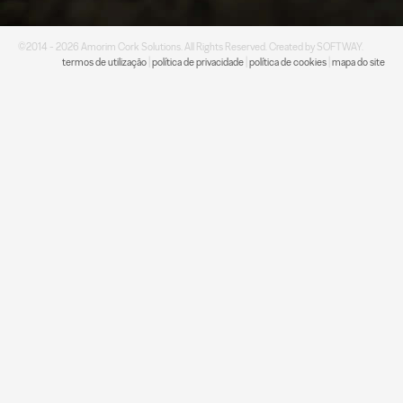
©2014 - 2026 Amorim Cork Solutions. All Rights Reserved. Created by
SOFTWAY
.
termos de utilização
|
política de privacidade
|
política de cookies
|
mapa do site