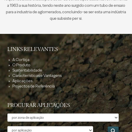
a 1963 a sua história, tendo neste ano surgido com um tubo de ensaio
para a industria de aglomerados, concluindo-se ser esta uma indústria
que subsiste per si.
LINKS RELEVANTES
A Cortiça
O Produto
Sustentabilidade
Características e Vantagens
Aplicações
Projectos de Referência
PROCURAR APLICAÇÕES
Tema
Aplicação