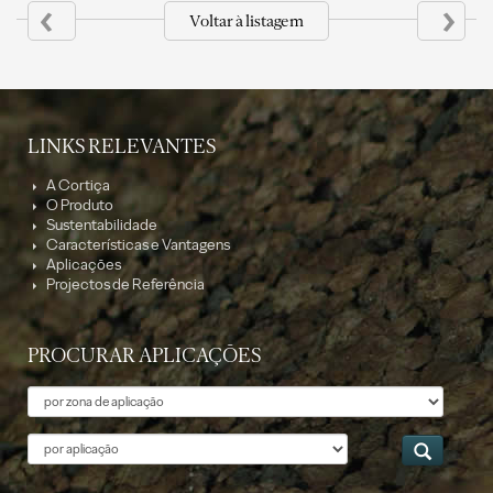
‹
›
Voltar à listagem
LINKS RELEVANTES
A Cortiça
O Produto
Sustentabilidade
Características e Vantagens
Aplicações
Projectos de Referência
PROCURAR APLICAÇÕES
Tema
Aplicação