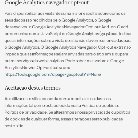
Google Analytics navegador opt-out
Para disponibilizar aos visitantes uma maior escolha sobre como os
seus dados são recolhidos pelo Google Analytics, o Google
desenvolveu o Google Analytics Navegador Opt-out Add-on. O add-
on comunica com o JavaScript do Google Analytics (ga.js) para indicar
que as informações sobre a visita do sítio não devem ser enviadas para
o Google Analytics. O Google Analytics Navegador Opt-out extra não
impede que as informações sejam enviadas para o sítio em si ou para
outros serviços da web analytics. Pode saber mais sobre o Google
Analytics Brower Opt-out extra em:
https://tools.google.com/dlpage/gaoptout?hl=None
Aceitação destes termos
Ao utilizar este sítio concorda com a recolha e uso das suas
informações tal como estabelecido nesta Política de cookies e
Política de privacidade. Se alterarmos a nossa privacidade ou política
de cookies de qualquer forma, essas alterações serão publicadas
neste sítio.