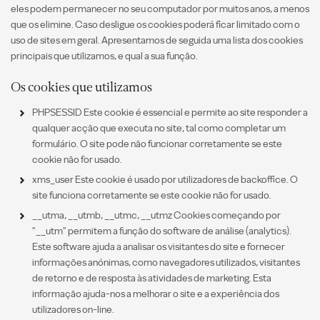
eles podem permanecer no seu computador por muitos anos, a menos
que os elimine. Caso desligue os cookies poderá ficar limitado com o
uso de sites em geral. Apresentamos de seguida uma lista dos cookies
principais que utilizamos, e qual a sua função.
Os cookies que utilizamos
PHPSESSID Este cookie é essencial e permite ao site responder a
qualquer acção que executa no site, tal como completar um
formulário. O site pode não funcionar corretamente se este
cookie não for usado.
xms_user Este cookie é usado por utilizadores de backoffice. O
site funciona corretamente se este cookie não for usado.
__utma, __utmb, __utmc, __utmz Cookies começando por
"__utm" permitem a função do software de análise (analytics).
Este software ajuda a analisar os visitantes do site e fornecer
informações anónimas, como navegadores utilizados, visitantes
de retorno e de resposta às atividades de marketing. Esta
informação ajuda-nos a melhorar o site e a experiência dos
utilizadores on-line.