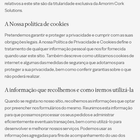
relativos a este site são da titularidade exclusiva da Amorim Cork
Solutions.
A Nossa política de cookies
Pretendemos garantir e proteger a privacidade e cumprir com as suas
obrigações legais. A nossa Política de Privacidade e Cookies define o
tratamento de qualquer informação pessoal que nos for fornecida
quando usar este sítio. Também descreve como utilizamos cookies de
internet e algumas das medidas de segurança que adotamos para
proteger a sua privacidade, bem como conferir garantias sobre o que
não poderá realizar.
A informação que recolhemos e como iremos utilizá-la
Quando se regista no nosso sítio, recolhemos as informações que optar
por preencher nos formulários do mesmo. Reunimos esta informação
para que possamos processar os seus pedidos e administrar
eficientemente eventuais transações, bem como utilizá-lo para
desenvolver e melhorar nossos serviços. Podemos usar as
informações agregadas para fins de acompanhamento do uso dos