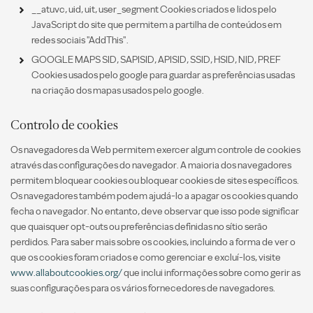
__atuvc, uid, uit, user_segment Cookies criados e lidos pelo
JavaScript do site que permitem a partilha de conteúdos em
redes sociais "AddThis".
GOOGLE MAPS SID, SAPISID, APISID, SSID, HSID, NID, PREF
Cookies usados pelo google para guardar as preferências usadas
na criação dos mapas usados pelo google.
Controlo de cookies
Os navegadores da Web permitem exercer algum controle de cookies
através das configurações do navegador. A maioria dos navegadores
permitem bloquear cookies ou bloquear cookies de sites específicos.
Os navegadores também podem ajudá-lo a apagar os cookies quando
fecha o navegador. No entanto, deve observar que isso pode significar
que quaisquer opt-outs ou preferências definidas no sítio serão
perdidos. Para saber mais sobre os cookies, incluindo a forma de ver o
que os cookies foram criados e como gerenciar e excluí-los, visite
www.allaboutcookies.org/
que inclui informações sobre como gerir as
suas configurações para os vários fornecedores de navegadores.