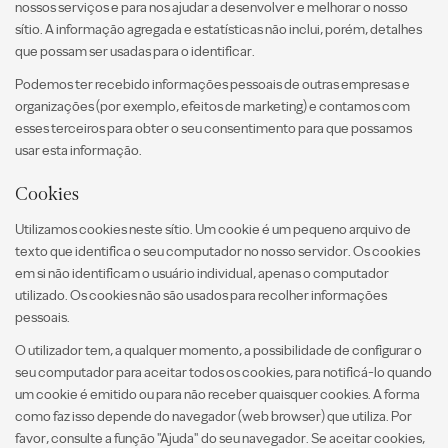
nossos serviços e para nos ajudar a desenvolver e melhorar o nosso
sítio. A informação agregada e estatísticas não inclui, porém, detalhes
que possam ser usadas para o identificar.
Podemos ter recebido informações pessoais de outras empresas e
organizações (por exemplo, efeitos de marketing) e contamos com
esses terceiros para obter o seu consentimento para que possamos
usar esta informação.
Cookies
Utilizamos cookies neste sítio. Um cookie é um pequeno arquivo de
texto que identifica o seu computador no nosso servidor. Os cookies
em si não identificam o usuário individual, apenas o computador
utilizado. Os cookies não são usados para recolher informações
pessoais.
O utilizador tem, a qualquer momento, a possibilidade de configurar o
seu computador para aceitar todos os cookies, para notificá-lo quando
um cookie é emitido ou para não receber quaisquer cookies. A forma
como faz isso depende do navegador (web browser) que utiliza. Por
favor, consulte a função "Ajuda" do seu navegador. Se aceitar cookies,