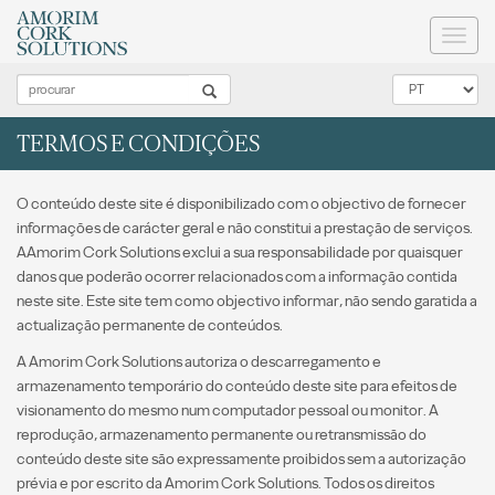
Toggl
naviga
TERMOS E CONDIÇÕES
O conteúdo deste site é disponibilizado com o objectivo de fornecer
informações de carácter geral e não constitui a prestação de serviços.
AAmorim Cork Solutions exclui a sua responsabilidade por quaisquer
danos que poderão ocorrer relacionados com a informação contida
neste site. Este site tem como objectivo informar, não sendo garatida a
actualização permanente de conteúdos.
A Amorim Cork Solutions autoriza o descarregamento e
armazenamento temporário do conteúdo deste site para efeitos de
visionamento do mesmo num computador pessoal ou monitor. A
reprodução, armazenamento permanente ou retransmissão do
conteúdo deste site são expressamente proibidos sem a autorização
prévia e por escrito da Amorim Cork Solutions. Todos os direitos