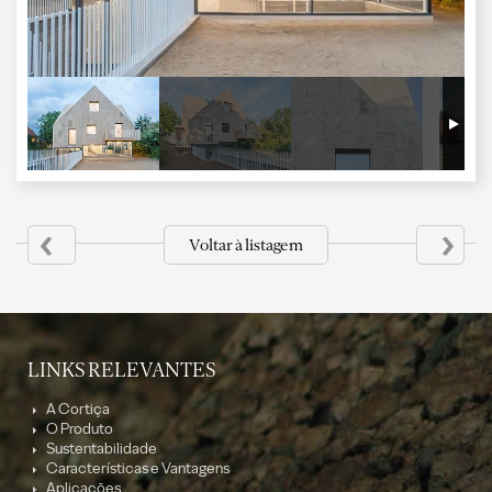
‹
›
Voltar à listagem
LINKS RELEVANTES
A Cortiça
O Produto
Sustentabilidade
Características e Vantagens
Aplicações