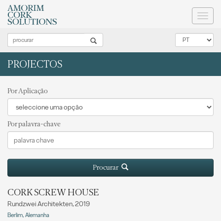
Toggl
naviga
PROJECTOS
Por Aplicação
Por palavra-chave
Procurar
CORK SCREW HOUSE
Rundzwei Architekten, 2019
Berlim, Alemanha