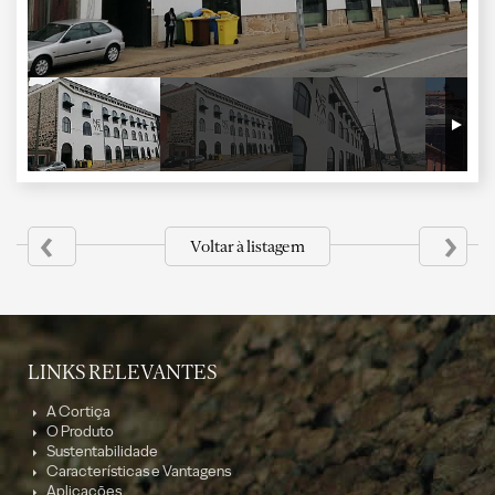
‹
›
Voltar à listagem
LINKS RELEVANTES
A Cortiça
O Produto
Sustentabilidade
Características e Vantagens
Aplicações