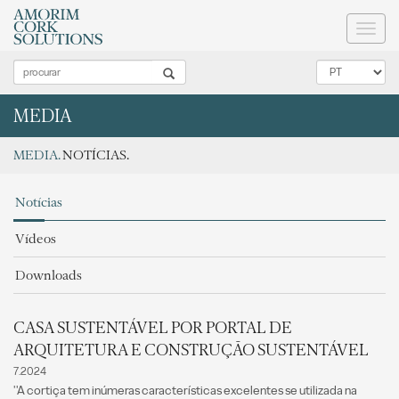
Toggl
naviga
MEDIA
MEDIA.
NOTÍCIAS.
Notícias
Vídeos
Downloads
CASA SUSTENTÁVEL POR PORTAL DE
ARQUITETURA E CONSTRUÇÃO SUSTENTÁVEL
7.2024
''A cortiça tem inúmeras características excelentes se utilizada na