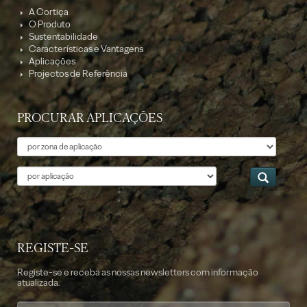
A Cortiça
O Produto
Sustentabilidade
Características e Vantagens
Aplicações
Projectos de Referência
PROCURAR APLICAÇÕES
Tema
Aplicação
REGISTE-SE
Registe-se e receba as nossas newsletters com informação
atualizada.