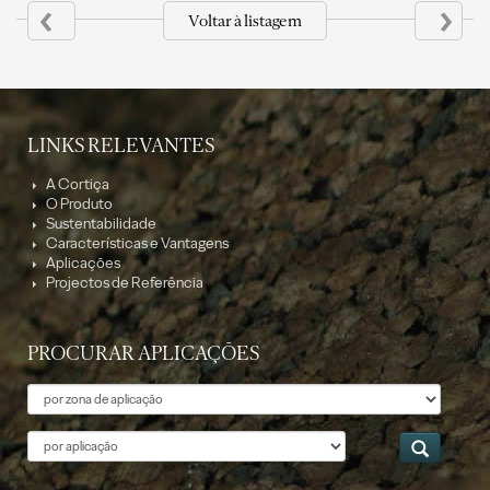
‹
›
Voltar à listagem
LINKS RELEVANTES
A Cortiça
O Produto
Sustentabilidade
Características e Vantagens
Aplicações
Projectos de Referência
PROCURAR APLICAÇÕES
Tema
Aplicação