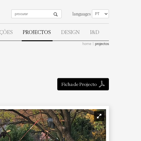
languages
AÇÕES
PROJECTOS
DESIGN
I&D
home
projectos
Ficha de Projecto