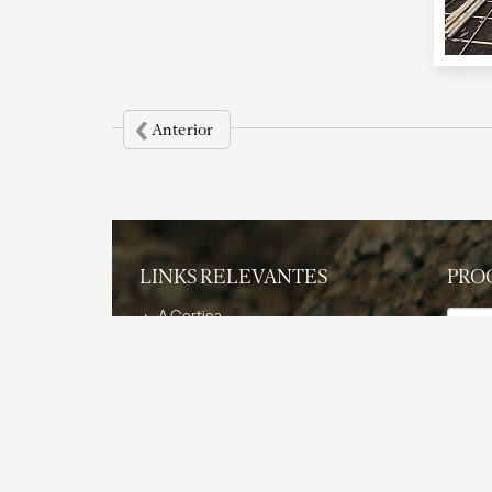
‹
Anterior
LINKS RELEVANTES
PRO
Tema
A Cortiça
O Produto
Sustentabilidade
Aplica
Características e Vantagens
Aplicações
Projectos de Referência