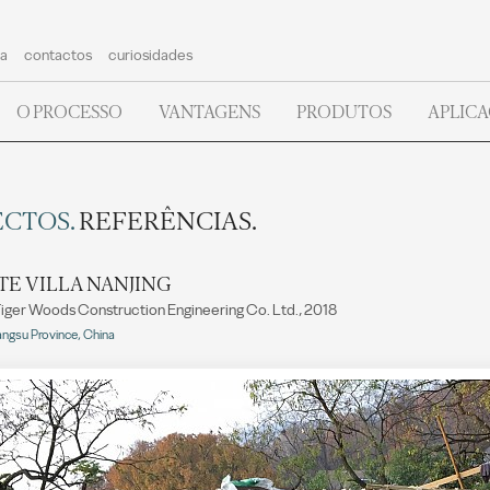
a
contactos
curiosidades
O PROCESSO
VANTAGENS
PRODUTOS
APLIC
ECTOS.
REFERÊNCIAS.
TE VILLA NANJING
Tiger Woods Construction Engineering Co. Ltd., 2018
iangsu Province, China