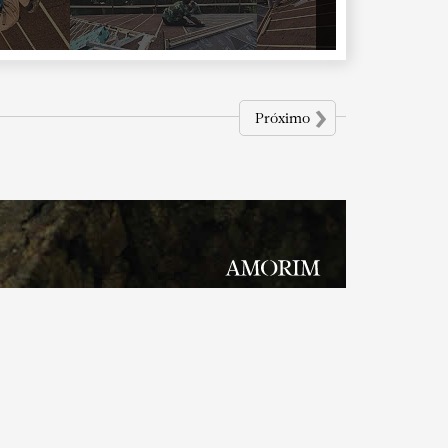
›
Próximo
zada.