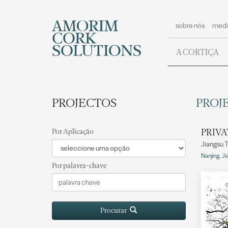
sobre nós
medi
A CORTIÇA
PROJECTOS
PROJ
PRIVA
Por Aplicação
Jiangsu 
Nanjing, J
Por palavra-chave
Procurar