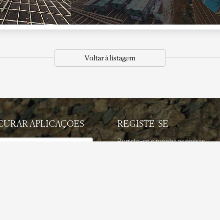
Voltar à listagem
CURAR APLICAÇÕES
REGISTE-SE
Registe-se e receba as nossas
newsletters com informação atuali
ção
Registar agora