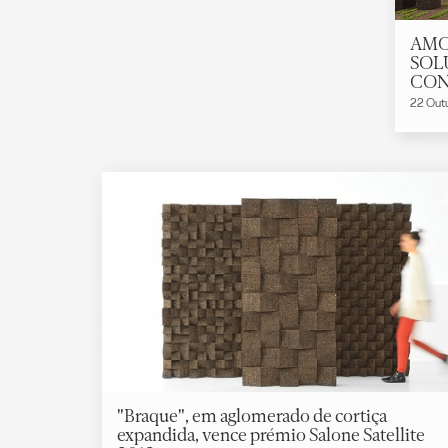
AMO
SOL
CON
22 Out
"Braque", em aglomerado de cortiça
expandida, vence prémio Salone Satellite