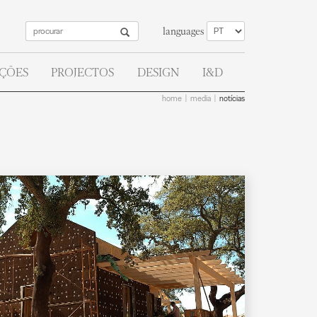
languages
AÇÕES
PROJECTOS
DESIGN
I&D
home
media
notícias