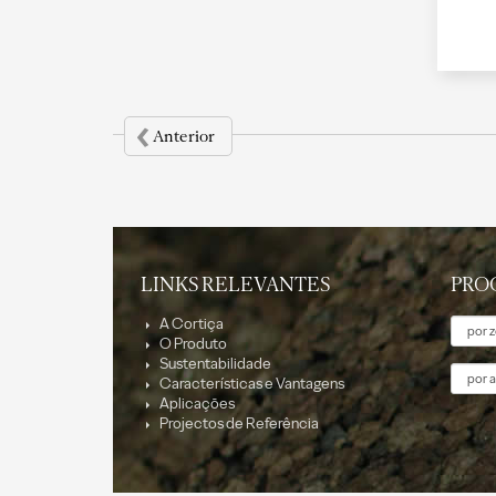
‹
Anterior
LINKS RELEVANTES
PRO
Tema
A Cortiça
O Produto
Sustentabilidade
Aplica
Características e Vantagens
Aplicações
Projectos de Referência