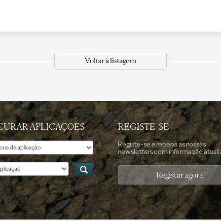
Voltar à listagem
CURAR APLICAÇÕES
REGISTE-SE
Registe-se e receba as nossas
newsletters com informação atuali
ção
Registar agora