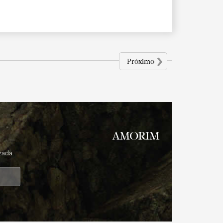
›
Próximo
zada.