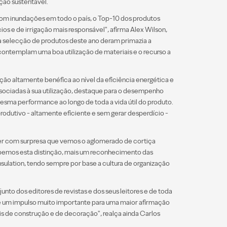
ão sustentável.
om inundações em todo o país, o Top-10 dos produtos
os e de irrigação mais responsável", afirma Alex Wilson,
a selecção de produtos deste ano deram primazia a
 contemplam uma boa utilização de materiais e o recurso a
ão altamente benéfica ao nível da eficiência energética e
associadas à sua utilização, destaque para o desempenho
mesma performance ao longo de toda a vida útil do produto.
produtivo - altamente eficiente e sem gerar desperdício -
ser com surpresa que vemos o aglomerado de cortiça
cebemos esta distinção, mais um reconhecimento das
ulation, tendo sempre por base a cultura de organização
to dos editores de revistas e dos seus leitores e de toda
te um impulso muito importante para uma maior afirmação
is de construção e de decoração", realça ainda Carlos