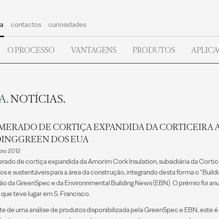
a
contactos
curiosidades
O PROCESSO
VANTAGENS
PRODUTOS
APLIC
A.
NOTÍCIAS.
ERADO DE CORTIÇA EXPANDIDA DA CORTICEIRA A
DINGGREEN DOS EUA
ro 2012
rado de cortiça expandida da Amorim Cork Insulation, subsidiária da Cortic
os e sustentáveis para a área da construção, integrando desta forma o "Buil
ão da GreenSpec e da Environnmental Building News (EBN). O prémio foi an
 que teve lugar em S. Francisco.
te de uma análise de produtos disponibilizada pela GreenSpec e EBN, este