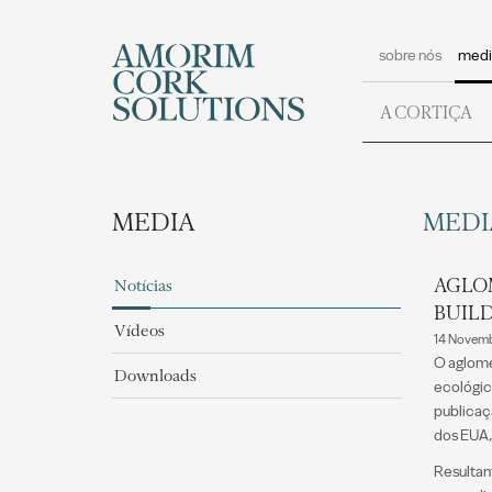
sobre nós
medi
A CORTIÇA
MEDIA
MEDI
AGLOM
Notícias
BUIL
Vídeos
14 Novemb
O aglome
Downloads
ecológic
publicaç
dos EUA,
Resultan