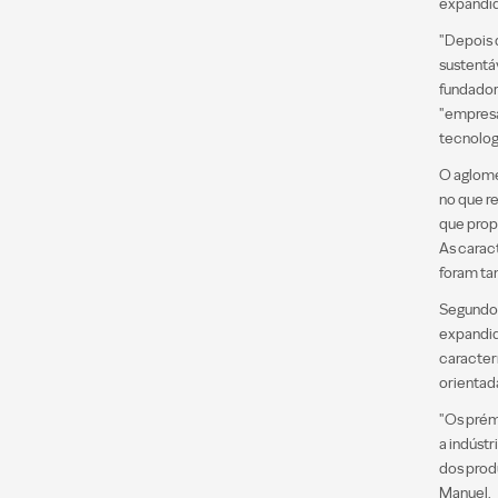
expandid
"Depois 
sustentá
fundador
"empresas
tecnolog
O aglome
no que r
que prop
As caract
foram ta
Segundo 
expandid
caracter
orientad
"Os prém
a indúst
dos prod
Manuel.