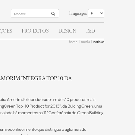
languages
AÇÕES
PROJECTOS
DESIGN
I&D
home
media
notícias
MORIM INTEGRA TOP 10 DA
eira Amorim, foi considerado um dos 10 produtos mais
dingGreen Top-10 Product for 2013", da Bulding Green, uma
unciado há momentos na 11ª Conferência de Green Building
 é um reconhecimento que distingue o aglomerado