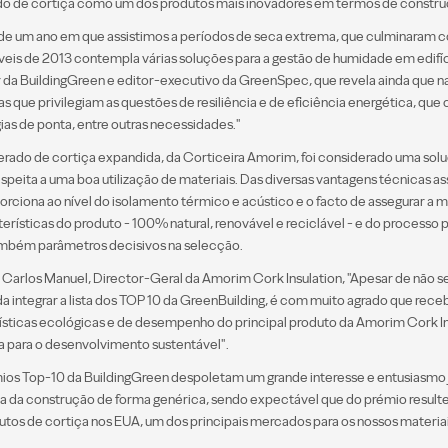
o de cortiça como um dos produtos mais inovadores em termos de construç
de um ano em que assistimos a períodos de seca extrema, que culminaram c
veis de 2013 contempla várias soluções para a gestão de humidade em edifíci
 da BuildingGreen e editor-executivo da GreenSpec, que revela ainda que n
 que privilegiam as questões de resiliência e de eficiência energética, que
ias de ponta, entre outras necessidades."
rado de cortiça expandida, da Corticeira Amorim, foi considerado uma soluç
espeita a uma boa utilização de materiais. Das diversas vantagens técnicas 
orciona ao nível do isolamento térmico e acústico e o facto de assegurar a 
erísticas do produto - 100% natural, renovável e reciclável - e do processo 
mbém parâmetros decisivos na selecção.
Carlos Manuel, Director-Geral da Amorim Cork Insulation, "Apesar de não 
a integrar a lista dos TOP 10 da GreenBuilding, é com muito agrado que re
ísticas ecológicas e de desempenho do principal produto da Amorim Cork Ins
a para o desenvolvimento sustentável".
ios Top-10 da BuildingGreen despoletam um grande interesse e entusiasmo jun
ria da construção de forma genérica, sendo expectável que do prémio resul
utos de cortiça nos EUA, um dos principais mercados para os nossos materia