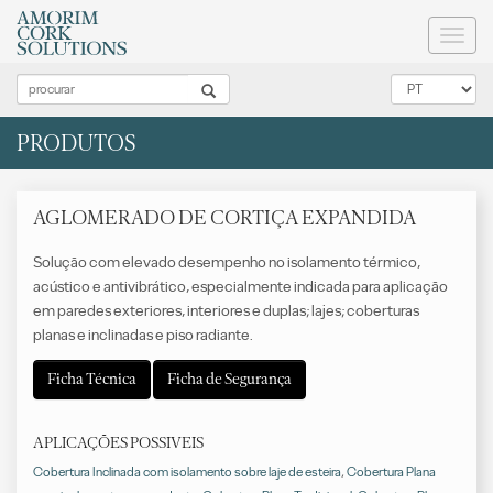
Toggl
naviga
PRODUTOS
AGLOMERADO DE CORTIÇA EXPANDIDA
Solução com elevado desempenho no isolamento térmico,
acústico e antivibrático, especialmente indicada para aplicação
em paredes exteriores, interiores e duplas; lajes; coberturas
planas e inclinadas e piso radiante.
Ficha Técnica
Ficha de Segurança
APLICAÇÕES POSSIVEIS
Cobertura Inclinada com isolamento sobre laje de esteira
,
Cobertura Plana