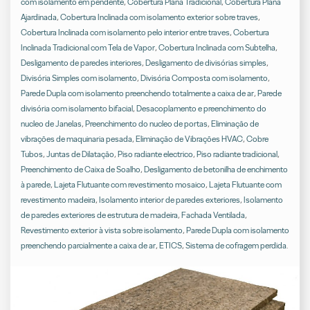
com isolamento em pendente
,
Cobertura Plana Tradicional
,
Cobertura Plana
Ajardinada
,
Cobertura Inclinada com isolamento exterior sobre traves
,
Cobertura Inclinada com isolamento pelo interior entre traves
,
Cobertura
Inclinada Tradicional com Tela de Vapor
,
Cobertura Inclinada com Subtelha
,
Desligamento de paredes interiores
,
Desligamento de divisórias simples
,
Divisória Simples com isolamento
,
Divisória Composta com isolamento
,
Parede Dupla com isolamento preenchendo totalmente a caixa de ar
,
Parede
divisória com isolamento bifacial
,
Desacoplamento e preenchimento do
nucleo de Janelas
,
Preenchimento do nucleo de portas
,
Eliminação de
vibrações de maquinaria pesada
,
Eliminação de Vibrações HVAC
,
Cobre
Tubos
,
Juntas de Dilatação
,
Piso radiante electrico
,
Piso radiante tradicional
,
Preenchimento de Caixa de Soalho
,
Desligamento de betonilha de enchimento
à parede
,
Lajeta Flutuante com revestimento mosaico
,
Lajeta Flutuante com
revestimento madeira
,
Isolamento interior de paredes exteriores
,
Isolamento
de paredes exteriores de estrutura de madeira
,
Fachada Ventilada
,
Revestimento exterior à vista sobre isolamento
,
Parede Dupla com isolamento
preenchendo parcialmente a caixa de ar
,
ETICS
,
Sistema de cofragem perdida
.