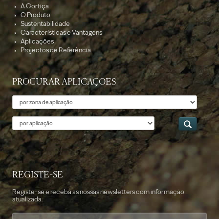
A Cortiça
O Produto
Sustentabilidade
Características e Vantagens
Aplicações
Projectos de Referência
PROCURAR APLICAÇÕES
Tema
Aplicação
REGISTE-SE
Registe-se e receba as nossas newsletters com informação
atualizada.