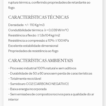
ruptura térmica, conferindo propriedades de retardante ao
fogo.
CARACTERÍSTICAS TÉCNICAS
Densidade: +/- 110 Kg/m3
Condutibilidade térmica: λ = 0,039 W/m°C
Resistência a flexão: ≥ 1,8x104 kg/m2
Resistência a compressão a 10%: ≥ 100 KPa
Excelente estabilidade dimensional
Propriedades de resistência ao fogo
CARACTERÍSTICAS AMBIENTAIS
- Processo industrial 100% natural e sem aditivos
- Durabilidade de 50 a 60 anos sem perda de características
- Totalmente reciclável
- Sumidouro CO2 (CARBONO NEGATIVO)
- Baixa energia incorporada
- Sem emissões de compostos nocivos para a qualidade do ar
interior