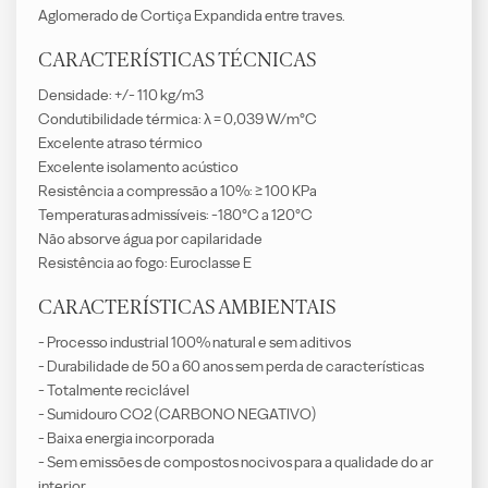
Aglomerado de Cortiça Expandida entre traves.
CARACTERÍSTICAS TÉCNICAS
Densidade: +/- 110 kg/m3
Condutibilidade térmica: λ = 0,039 W/m°C
Excelente atraso térmico
Excelente isolamento acústico
Resistência a compressão a 10%: ≥ 100 KPa
Temperaturas admissíveis: -180°C a 120°C
Não absorve água por capilaridade
Resistência ao fogo: Euroclasse E
CARACTERÍSTICAS AMBIENTAIS
- Processo industrial 100% natural e sem aditivos
- Durabilidade de 50 a 60 anos sem perda de características
- Totalmente reciclável
- Sumidouro CO2 (CARBONO NEGATIVO)
- Baixa energia incorporada
- Sem emissões de compostos nocivos para a qualidade do ar
interior