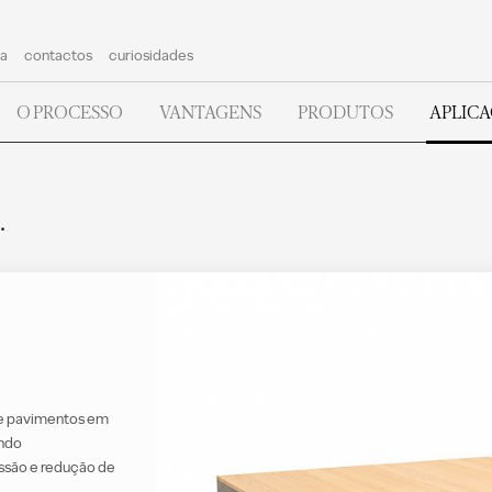
a
contactos
curiosidades
O PROCESSO
VANTAGENS
PRODUTOS
APLIC
.
de pavimentos em
ando
ssão e redução de