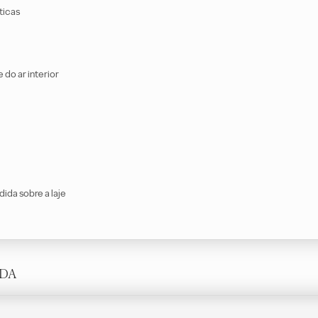
ticas
do ar interior
ida sobre a laje
IDA