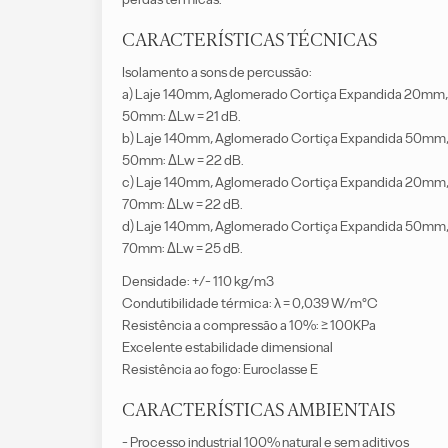
CARACTERÍSTICAS TÉCNICAS
Isolamento a sons de percussão:
a) Laje 140mm, Aglomerado Cortiça Expandida 20mm, L
50mm: ΔLw = 21 dB.
b) Laje 140mm, Aglomerado Cortiça Expandida 50mm, L
50mm: ΔLw = 22 dB.
c) Laje 140mm, Aglomerado Cortiça Expandida 20mm, L
70mm: ΔLw = 22 dB.
d) Laje 140mm, Aglomerado Cortiça Expandida 50mm, L
70mm: ΔLw = 25 dB.
Densidade: +/- 110 kg/m3
Condutibilidade térmica: λ = 0,039 W/m°C
Resistência a compressão a 10%: ≥ 100KPa
Excelente estabilidade dimensional
Resistência ao fogo: Euroclasse E
CARACTERÍSTICAS AMBIENTAIS
- Processo industrial 100% natural e sem aditivos