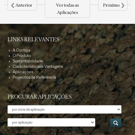
‹
›
Anterior
Ver todas as
Próximo
Aplicações
LINKS RELEVANTES
A Cortiça
O Produto
Sustentabilidade
Características e Vantagens
Aplicações
Projectos de Referência
PROCURAR APLICAÇÕES
Tema
Aplicação