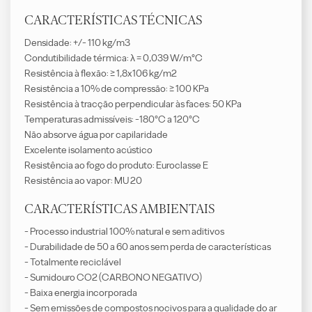
CARACTERÍSTICAS TÉCNICAS
Densidade: +/- 110 kg/m3
Condutibilidade térmica: λ = 0,039 W/m°C
Resistência à flexão: ≥ 1,8x106 kg/m2
Resistência a 10% de compressão: ≥ 100 KPa
Resistência à tracção perpendicular às faces: 50 KPa
Temperaturas admissíveis: -180°C a 120°C
Não absorve água por capilaridade
Excelente isolamento acústico
Resistência ao fogo do produto: Euroclasse E
Resistência ao vapor: MU 20
CARACTERÍSTICAS AMBIENTAIS
- Processo industrial 100% natural e sem aditivos
- Durabilidade de 50 a 60 anos sem perda de características
- Totalmente reciclável
- Sumidouro CO2 (CARBONO NEGATIVO)
- Baixa energia incorporada
- Sem emissões de compostos nocivos para a qualidade do ar