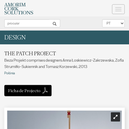
Toggl
naviga
DESIGN
THE PATCH PROJECT
Beza Projekt comprises designers Anna Łoskiewicz-Zakrzewska, Zofia
Strumiłło-Sukiennik and Tomasz Korzewski, 2013
Polónia
Ficha de Projecto