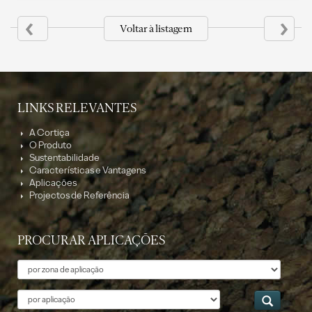
‹
›
Voltar à listagem
LINKS RELEVANTES
A Cortiça
O Produto
Sustentabilidade
Características e Vantagens
Aplicações
Projectos de Referência
PROCURAR APLICAÇÕES
Tema
Aplicação