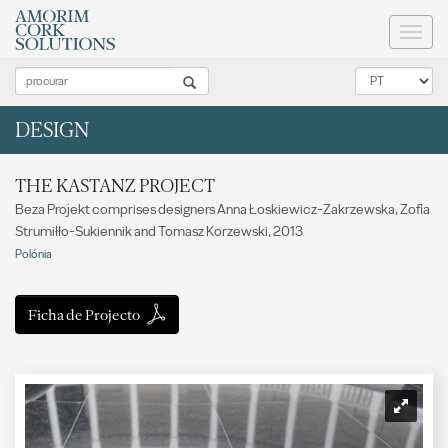
Toggl
naviga
DESIGN
THE KASTANZ PROJECT
Beza Projekt comprises designers Anna Łoskiewicz-Zakrzewska, Zofia
Strumiłło-Sukiennik and Tomasz Korzewski, 2013
Polónia
Ficha de Projecto