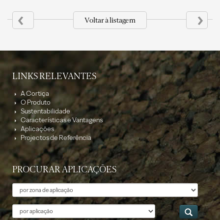
‹
›
Voltar à listagem
LINKS RELEVANTES
A Cortiça
O Produto
Sustentabilidade
Características e Vantagens
Aplicações
Projectos de Referência
PROCURAR APLICAÇÕES
Tema
Aplicação