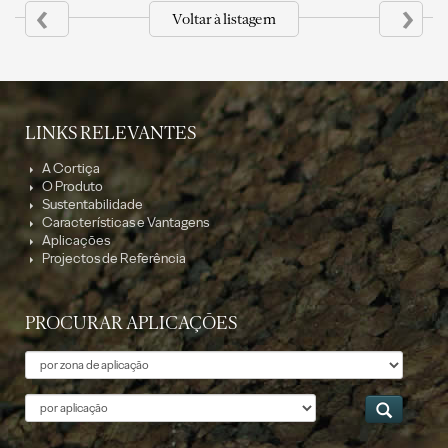
‹
›
Voltar à listagem
LINKS RELEVANTES
A Cortiça
O Produto
Sustentabilidade
Características e Vantagens
Aplicações
Projectos de Referência
PROCURAR APLICAÇÕES
Tema
Aplicação