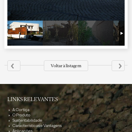
‹
›
Voltar à listagem
LINKS RELEVANTES
A Cortiça
O Produto
Sustentabilidade
Características e Vantagens
Aplicações