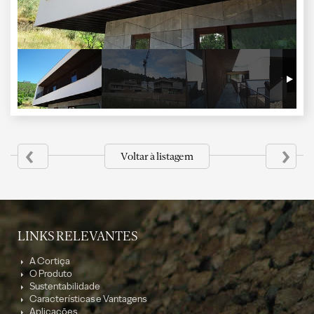
‹
›
Voltar à listagem
LINKS RELEVANTES
A Cortiça
O Produto
Sustentabilidade
Características e Vantagens
Aplicações