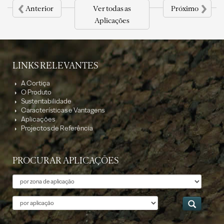
‹
›
Anterior
Ver todas as
Próximo
Aplicações
LINKS RELEVANTES
A Cortiça
O Produto
Sustentabilidade
Características e Vantagens
Aplicações
Projectos de Referência
PROCURAR APLICAÇÕES
Tema
Aplicação