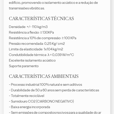
edifício, promovendo o isolamento acústico e a redução de
transmissões vibráticas.
CARACTERÍSTICAS TÉCNICAS
Densidade: +/- 110 kg/m3
Resistência a flexão: ≥ 130KPa
Resistência a 10% de compressão: ≥ 100 KPa
Pressão recomendada: 0,25 Kg/ cm2
Limite da elasticidade: 1x104 kg/m2
Condutibilidade térmica: λ = 0,039 W/m°C
Excelente isolamento acústico
Suporte paramento
CARACTERÍSTICAS AMBIENTAIS
- Processo industrial 100% natural e sem aditivos
- Durabilidade de 50 a 60 anos sem perda de características
- Totalmente reciclável
- Sumidouro CO2 (CARBONO NEGATIVO)
- Baixa energia incorporada
- Sem emissões de compostos nocivos para a qualidade do ar