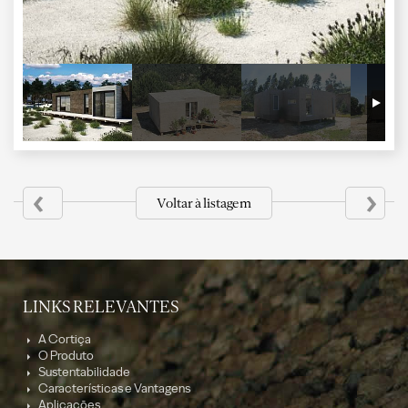
‹
›
Voltar à listagem
LINKS RELEVANTES
A Cortiça
O Produto
Sustentabilidade
Características e Vantagens
Aplicações