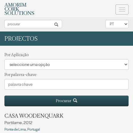
Toggl
naviga
PROJECTOS
Por Aplicação
Por palavra-chave
Procurar
CASA WOODENQUARK
Portilame, 2012
Ponte de Lima, Portugal