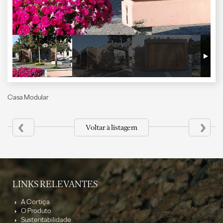
Casa Modular
‹
›
Voltar à listagem
LINKS RELEVANTES
A Cortiça
O Produto
Sustentabilidade