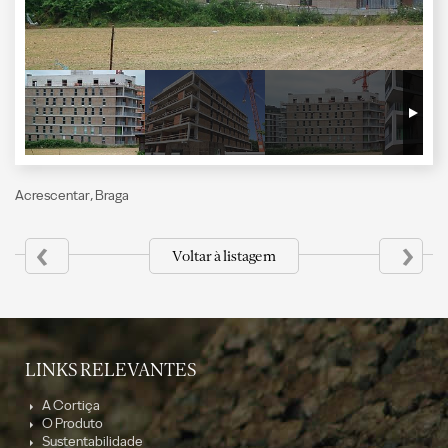
Acrescentar, Braga
‹
›
Voltar à listagem
LINKS RELEVANTES
A Cortiça
O Produto
Sustentabilidade