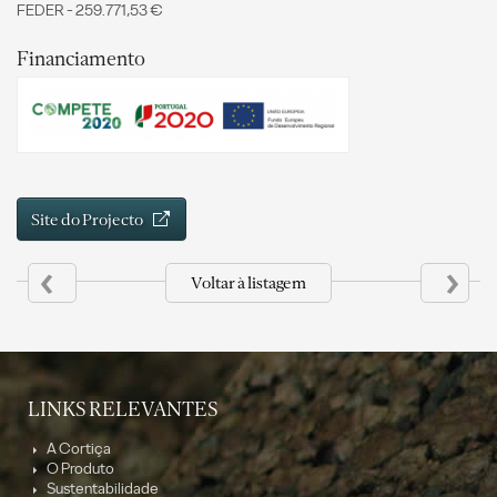
FEDER - 259.771,53 €
Financiamento
Site do Projecto
‹
›
Voltar à listagem
LINKS RELEVANTES
A Cortiça
O Produto
Sustentabilidade