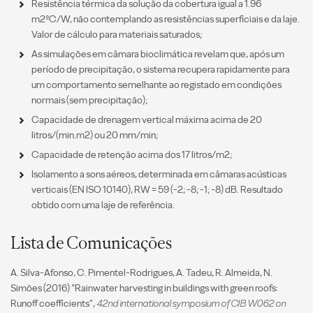
Resistência térmica da solução da cobertura igual a 1.96
m2ºC/W, não contemplando as resistências superficiais e da laje.
Valor de cálculo para materiais saturados;
As simulações em câmara bioclimática revelam que, após um
período de precipitação, o sistema recupera rapidamente para
um comportamento semelhante ao registado em condições
normais (sem precipitação);
Capacidade de drenagem vertical máxima acima de 20
litros/(min.m2) ou 20 mm/min;
Capacidade de retenção acima dos 17 litros/m2;
Isolamento a sons aéreos, determinada em câmaras acústicas
verticais (EN ISO 10140), RW = 59 (-2; -8; -1; -8) dB. Resultado
obtido com uma laje de referência.
Lista de Comunicações
A. Silva-Afonso, C. Pimentel-Rodrigues, A. Tadeu, R. Almeida, N.
Simões (2016) “Rainwater harvesting in buildings with green roofs:
Runoff coefficients”,
42nd international symposium of CIB W062 on