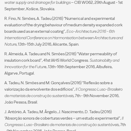
water supply and drainage for buildings
– CIB W062, 29th August - 1st
September, Košice, Slovakia.
R. Fino, N. Simões, A. Tadeu (2016) “Numerical and experimental
evaluation of the drying behaviour of medium density expanded cork
boards used as an external coating”,
Eco-Architecture 2016 - 6th
International Conference on Harmonisation between Architecture and
Nature
, 13th-15th July 2016, Alicante, Spain.
R. Almeida, A. Tadeu and N. Simões (2016) “Water permeability of
insulation cork board”, 41st IAHS World Congress.
Sustainability and
Innovation for the Futur
e, 13th-16th September 2016, Albufeira,
Algarve, Portugal.
A. Tadeu, N. Simões and M. Gonçalves (2016) “Reflexão sobre a
valorização da envolvente dos edifícios”,
II Congresso Luso-Brasileiro
de materiais de construção sustentáveis
, 7th - 9th November 2016,
João Pessoa, Brasil.
J. António, A. Tadeu, M. Ângelo, J. Nascimento, D. Tadeu (2016)
“Absorção sonora de coberturas verdes – um estudo experimental”,
II
Congresso Luso-Brasileiro de materiais de construção sustentáveis
, 7th