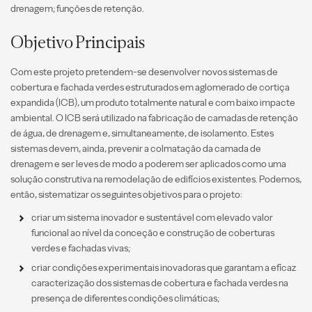
drenagem; funções de retenção.
Objetivo Principais
Com este projeto pretendem-se desenvolver novos sistemas de
cobertura e fachada verdes estruturados em aglomerado de cortiça
expandida (ICB), um produto totalmente natural e com baixo impacte
ambiental. O ICB será utilizado na fabricação de camadas de retenção
de água, de drenagem e, simultaneamente, de isolamento. Estes
sistemas devem, ainda, prevenir a colmatação da camada de
drenagem e ser leves de modo a poderem ser aplicados como uma
solução construtiva na remodelação de edifícios existentes. Podemos,
então, sistematizar os seguintes objetivos para o projeto:
criar um sistema inovador e sustentável com elevado valor
funcional ao nível da conceção e construção de coberturas
verdes e fachadas vivas;
criar condições experimentais inovadoras que garantam a eficaz
caracterização dos sistemas de cobertura e fachada verdes na
presença de diferentes condições climáticas;