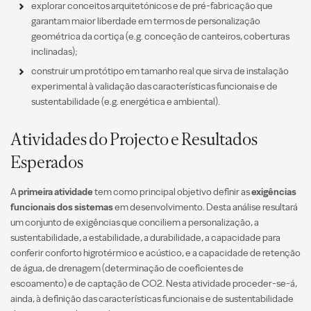
explorar conceitos arquitetónicos e de pré-fabricação que
garantam maior liberdade em termos de personalização
geométrica da cortiça (e.g. conceção de canteiros, coberturas
inclinadas);
construir um protótipo em tamanho real que sirva de instalação
experimental à validação das características funcionais e de
sustentabilidade (e.g. energética e ambiental).
Atividades do Projecto e Resultados
Esperados
A
primeira atividade
tem como principal objetivo definir as
exigências
funcionais dos sistemas
em desenvolvimento. Desta análise resultará
um conjunto de exigências que conciliem a personalização, a
sustentabilidade, a estabilidade, a durabilidade, a capacidade para
conferir conforto higrotérmico e acústico, e a capacidade de retenção
de água, de drenagem (determinação de coeficientes de
escoamento) e de captação de CO2. Nesta atividade proceder-se-á,
ainda, à definição das características funcionais e de sustentabilidade