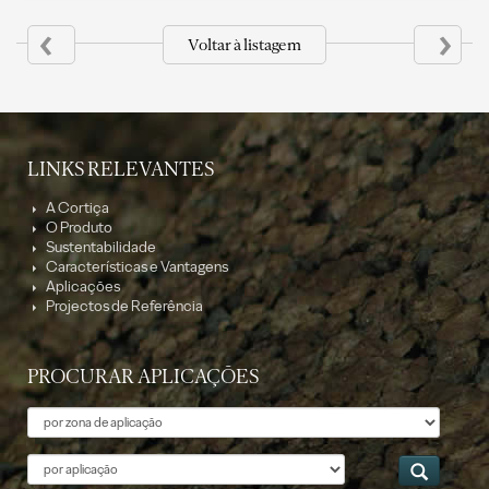
‹
›
Voltar à listagem
LINKS RELEVANTES
A Cortiça
O Produto
Sustentabilidade
Características e Vantagens
Aplicações
Projectos de Referência
PROCURAR APLICAÇÕES
Tema
Aplicação