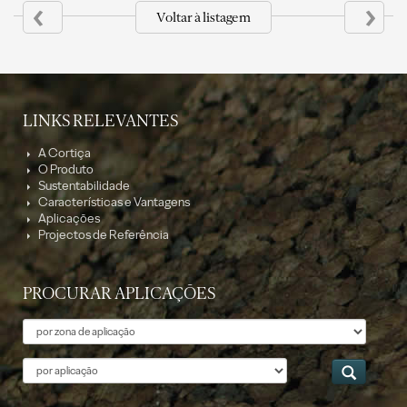
‹
›
Voltar à listagem
LINKS RELEVANTES
A Cortiça
O Produto
Sustentabilidade
Características e Vantagens
Aplicações
Projectos de Referência
PROCURAR APLICAÇÕES
Tema
Aplicação