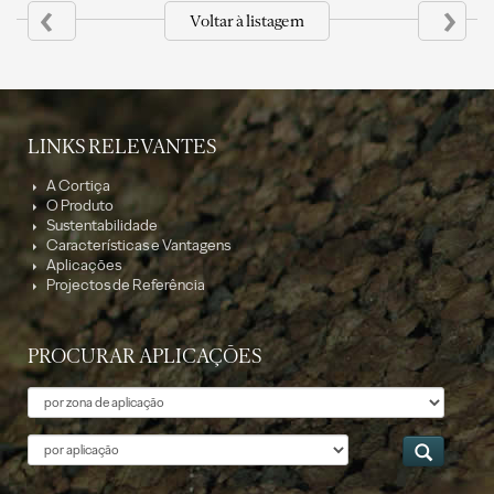
‹
›
Voltar à listagem
LINKS RELEVANTES
A Cortiça
O Produto
Sustentabilidade
Características e Vantagens
Aplicações
Projectos de Referência
PROCURAR APLICAÇÕES
Tema
Aplicação