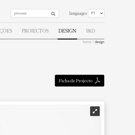
languages
AÇÕES
PROJECTOS
DESIGN
I&D
home
design
Ficha de Projecto