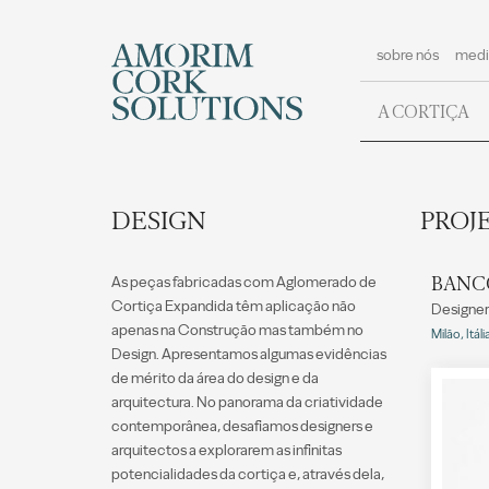
sobre nós
medi
A CORTIÇA
DESIGN
PROJ
BANC
As peças fabricadas com Aglomerado de
Cortiça Expandida têm aplicação não
Designer
apenas na Construção mas também no
Milão, Itáli
Design. Apresentamos algumas evidências
de mérito da área do design e da
arquitectura. No panorama da criatividade
contemporânea, desafiamos designers e
arquitectos a explorarem as infinitas
potencialidades da cortiça e, através dela,