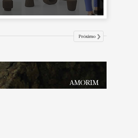
›
Próximo
zada.