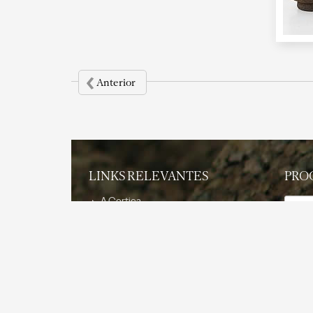
‹
Anterior
LINKS RELEVANTES
PRO
Tema
A Cortiça
O Produto
Sustentabilidade
Aplica
Características e Vantagens
Aplicações
Projectos de Referência