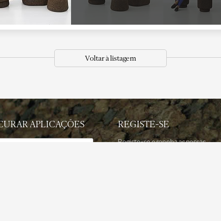
Voltar à listagem
CURAR APLICAÇÕES
REGISTE-SE
Registe-se e receba as nossas
newsletters com informação atuali
ção
Registar agora