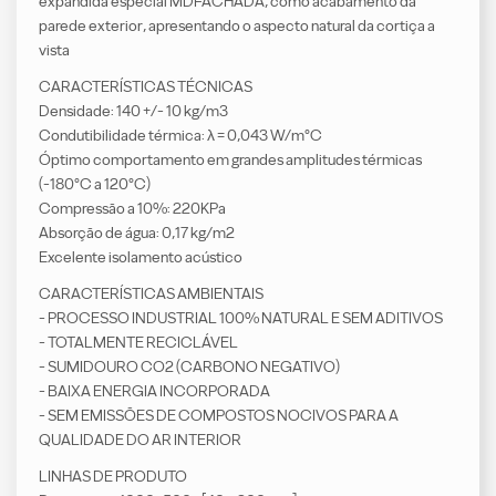
expandida especial MDFACHADA, como acabamento da
parede exterior, apresentando o aspecto natural da cortiça a
vista
CARACTERÍSTICAS TÉCNICAS
Densidade: 140 +/- 10 kg/m3
Condutibilidade térmica: λ = 0,043 W/m°C
Óptimo comportamento em grandes amplitudes térmicas
(-180°C a 120°C)
Compressão a 10%: 220KPa
Absorção de água: 0,17 kg/m2
Excelente isolamento acústico
CARACTERÍSTICAS AMBIENTAIS
- PROCESSO INDUSTRIAL 100% NATURAL E SEM ADITIVOS
- TOTALMENTE RECICLÁVEL
- SUMIDOURO CO2 (CARBONO NEGATIVO)
- BAIXA ENERGIA INCORPORADA
- SEM EMISSÕES DE COMPOSTOS NOCIVOS PARA A
QUALIDADE DO AR INTERIOR
LINHAS DE PRODUTO