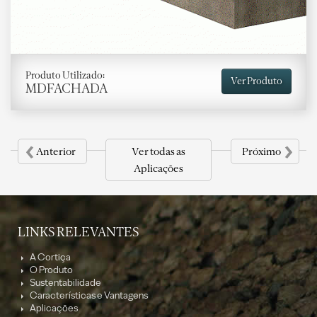
Produto Utilizado:
Ver Produto
MDFACHADA
‹
›
Anterior
Ver todas as
Próximo
Aplicações
LINKS RELEVANTES
A Cortiça
O Produto
Sustentabilidade
Características e Vantagens
Aplicações