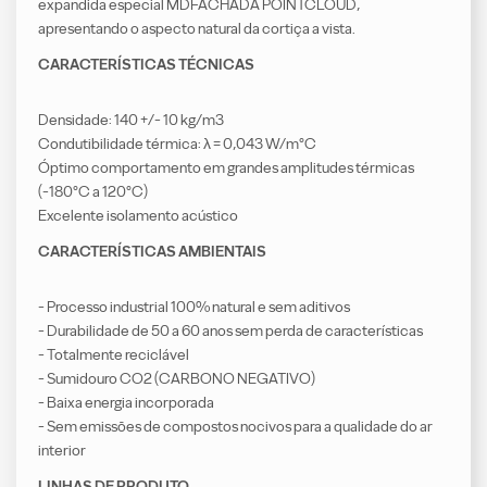
expandida especial MDFACHADA POINTCLOUD,
apresentando o aspecto natural da cortiça a vista.
CARACTERÍSTICAS TÉCNICAS
Densidade: 140 +/- 10 kg/m3
Condutibilidade térmica: λ = 0,043 W/m°C
Óptimo comportamento em grandes amplitudes térmicas
(-180°C a 120°C)
Excelente isolamento acústico
CARACTERÍSTICAS AMBIENTAIS
- Processo industrial 100% natural e sem aditivos
- Durabilidade de 50 a 60 anos sem perda de características
- Totalmente reciclável
- Sumidouro CO2 (CARBONO NEGATIVO)
- Baixa energia incorporada
- Sem emissões de compostos nocivos para a qualidade do ar
interior
LINHAS DE PRODUTO